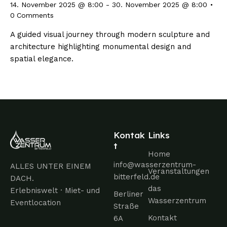
14. November 2025 @ 8:00
-
30. November 2025 @ 8:00
0
Comments
A guided visual journey through modern sculpture and
architecture highlighting monumental design and
spatial elegance.
Kontak
Links
t
Home
info@wasserzentrum-
ALLES UNTER EINEM
Veranstaltungen
bitterfeld.de
DACH.
das
Erlebniswelt · Miet- und
Berliner
Wasserzentrum
Eventlocation
Straße
Kontakt
6A